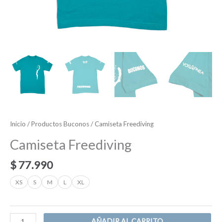
Inicio
/
Productos Buconos
/ Camiseta Freediving
Camiseta Freediving
$
77.990
XS
S
M
L
XL
AÑADIR AL CARRITO