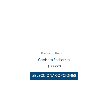
elegir
en
la
página
de
producto
Productos Buconos
Camiseta Seahorses
$
77.990
SELECCIONAR OPCIONES
Este
producto
tiene