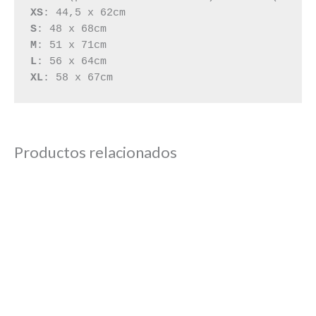
XS
S
M
L
XL
: 58 x 67cm
Productos relacionados
Este
producto
tiene
múltiples
variantes.
Las
opciones
se
pueden